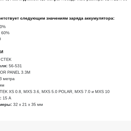
етствует следующим значениям заряда аккумулятора:
80%
о 60%
0
КИ
CTEK
еля:
56-531
OR PANEL 3.3M
3 метра
мм
EK XS 0.8, MXS 3.6, MXS 5.0 POLAR, MXS 7.0 и MXS 10
:
15 A
меры:
32 x 21 x 35 мм