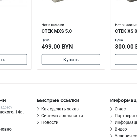
Нет в наличии
Нет в наличи
CTEK MXS 5.0
CTEK XS 0
Цена
Цена
499.00 BYN
300.00 
ть
Купить
ами
Быстрые ссылки
Информац
 адресу
Как сделать заказ
О нас
нского, 14а,
Система лояльности
Партнерст
Новости
Информаци
Видео
дневно
Условия с