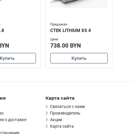
и
Предзаказ
Нет в н
.8
CTEK LITHIUM XS 4
CTEK 
Цена
Цена
BYN
738.00 BYN
598
Купить
Купить
ия
Карта сайта
Связаться с нами
во
Производитель
я о доставке
Акции
Карта сайта
оглашения