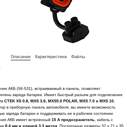
Описание
Характеристики
Файлы
т
ния АКБ (56-531), встраиваемый в панель, позволяет
тепень заряда батареи. Имеет быстрый разъем для подключения
тв
CTEK XS 0.8, MXS 3.6, MXS5.0 POLAR, MXS 7.0 и MXS 10.
тор в приборную панель автомобиля, вы имеете возможность
нью заряда батареи и поддерживать ее в рабочем состоянии.
ния АКБ имеет встроенный
15 А предохранитель
, кабель с
ми
8,4 мм и длиной 3,3 метра
. Посадочные размеры 32 x 21 x 35