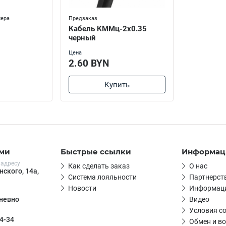
жера
Предзаказ
Кабель КММц-2х0.35
черный
Цена
2.60 BYN
Купить
ами
Быстрые ссылки
Информац
 адресу
Как сделать заказ
О нас
нского, 14а,
Система лояльности
Партнерст
Новости
Информаци
Видео
дневно
Условия с
4-34
Обмен и во