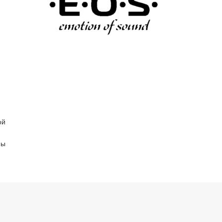
ой
мы