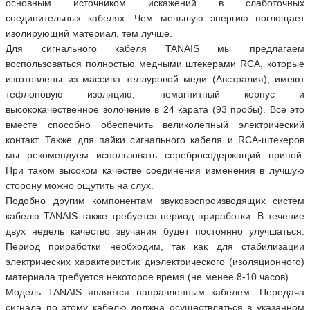
основным источником искажений в слаботочных
соединительных кабелях. Чем меньшую энергию поглощает
изолирующий материал, тем лучше.
Для сигнального кабеля TANAIS мы предлагаем
воспользоваться полностью медными штекерами RCA, которые
изготовлены из массива теллуровой меди (Австралия), имеют
тефлоновую изоляцию, немагнитный корпус и
высококачественное золочение в 24 карата (93 пробы). Все это
вместе способно обеспечить великолепный электрический
контакт. Также для пайки сигнального кабеля и RCA-штекеров
мы рекомендуем использовать серебросодержащий припой.
При таком высоком качестве соединения изменения в лучшую
сторону можно ощутить на слух.
Подобно другим компонентам звуковоспроизводящих систем
кабелю TANAIS также требуется период приработки. В течение
двух недель качество звучания будет постоянно улучшаться.
Период приработки необходим, так как для стабилизации
электрических характеристик диэлектрического (изоляционного)
материала требуется некоторое время (не менее 8-10 часов).
Модель TANAIS является направленным кабелем. Передача
сигнала по этому кабелю должна осуществляться в указанном