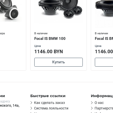
жера
В наличии
В наличии
Focal IS BMW 100
Focal IS 
Цена
Цена
1146.00 BYN
1146.00
Купить
ами
Быстрые ссылки
Информац
 адресу
Как сделать заказ
О нас
нского, 14а,
Система лояльности
Партнерст