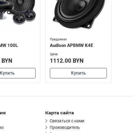
Предзаказ
В налич
BMW 100L
Audison APBMW K4E
ETON
Цена
Цена
 BYN
1112.00 BYN
937
Купить
Купить
ия
Карта сайта
Связаться с нами
во
Производитель