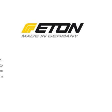
о-
X5
ся
 и