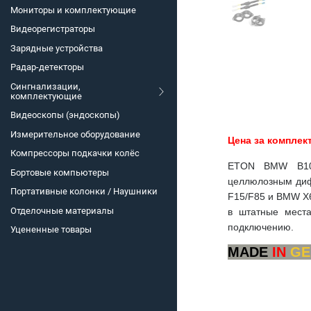
Мониторы и комплектующие
Видеорегистраторы
Зарядные устройства
Радар-детекторы
Сингнализации,
комплектующие
Видеоскопы (эндоскопы)
Измерительное оборудование
Цена за комплек
Компрессоры подкачки колёс
ETON BMW B100
Бортовые компьютеры
целлюлозным диф
Портативные колонки / Наушники
F15/F85 и BMW X6
Отделочные материалы
в штатные места
подключению.
Уцененные товары
MADE
IN
GE