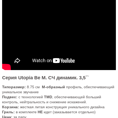
Серия Utopia Be M. СЧ динамик. 3,5``
Типоразмер:
8.75 см
М-образный
профиль, обеспечивающий
уникальное звучание
Подвес:
с технологией
TMD
, обеспечивающей больший
контроль, нейтральность и снижение искажений.
Корзина:
жесткая литая конструкция уникального дизайна
Гриль:
в комплекте
НЕ
идет (заказывается отдельно)
Цена:
за пару