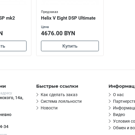
Предзаказ
DSP mk2
Helix V Eight DSP Ultimate
Цена
N
4676.00 BYN
ть
Купить
ами
Быстрые ссылки
Информац
 адресу
Как сделать заказ
О нас
нского, 14а,
Система лояльности
Партнерст
Новости
Информаци
Видео
дневно
Условия с
4-34
Обмен и во
egram