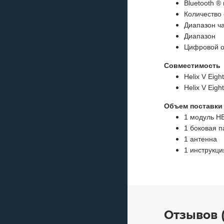
Bluetooth ® 
Количество
Диапазон ча
Диапазон
Цифровой о
Совместимость
Helix V Eig
Helix V Eigh
Объем поставки
1 модуль H
1 боковая п
1 антенна
1 инструкци
Отзывов (