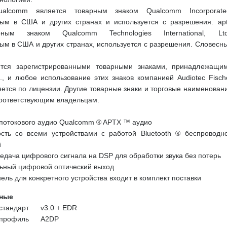
lcomm является товарным знаком Qualcomm Incorporate
ным в США и других странах и используется с разрешения. ap
рным знаком Qualcomm Technologies International, Ltd
ым в США и других странах, используется с разрешения. Словесн
ются зарегистрированными товарными знаками, принадлежащи
nc., и любое использование этих знаков компанией Audiotec Fisch
тся по лицензии. Другие товарные знаки и торговые наименован
оответствующим владельцам.
 потокового аудио Qualcomm ® APTX ™ аудио
сть со всеми устройствами с работой Bluetooth ® беспроводн
й
дача цифрового сигнала на DSP для обработки звука без потерь
ьный цифровой оптический выход
ель для конкретного устройства входит в комплект поставки
нные
 стандарт
v3.0 + EDR
 профиль
A2DP