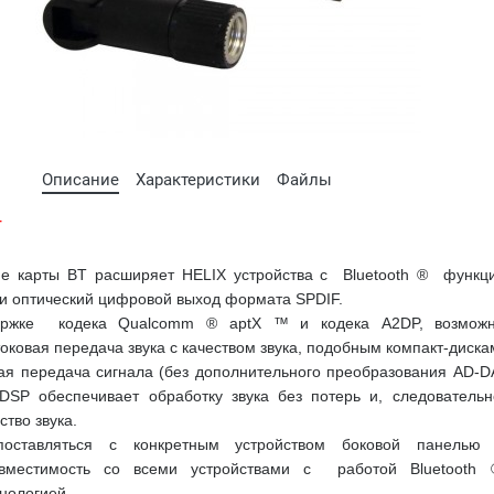
Описание
Характеристики
Файлы
т
е карты BT расширяет HELIX устройства с Bluetooth ® функц
 и оптический цифровой выход формата SPDIF.
ержке кодека Qualcomm ® aptX ™ и кодека A2DP, возмож
оковая передача звука с качеством звука, подобным компакт-диска
ая передача сигнала (без дополнительного преобразования AD-D
DSP обеспечивает обработку звука без потерь и, следовательн
тво звука.
оставляться с конкретным устройством боковой панелью
овместимость со всеми устройствами с работой Bluetooth
нологией.