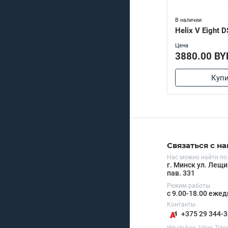
В наличии
Helix V Eight 
Цена
3880.00 BY
Купи
Связаться с н
Нас можно найти по
г. Минск ул. Лещи
пав. 331
Режим работы
с 9.00-18.00 еже
Контакты
+375 29 344-3
WhatsApp, Viber, Tel