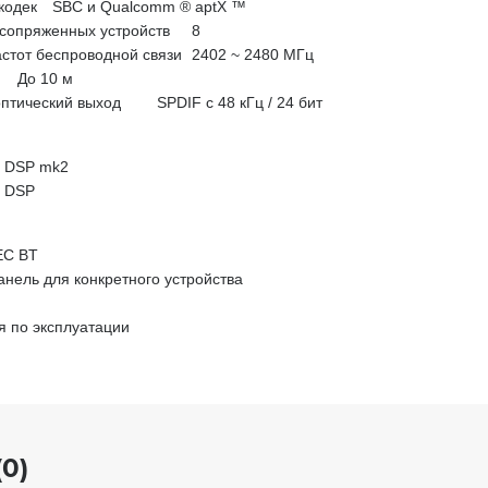
кодек
SBC и Qualcomm ® aptX ™
 сопряженных устройств
8
стот беспроводной связи
2402 ~ 2480 МГц
До 10 м
птический выход
SPDIF с 48 кГц / 24 бит
ht DSP mk2
t DSP
EC BT
анель для конкретного устройства
я по эксплуатации
0)