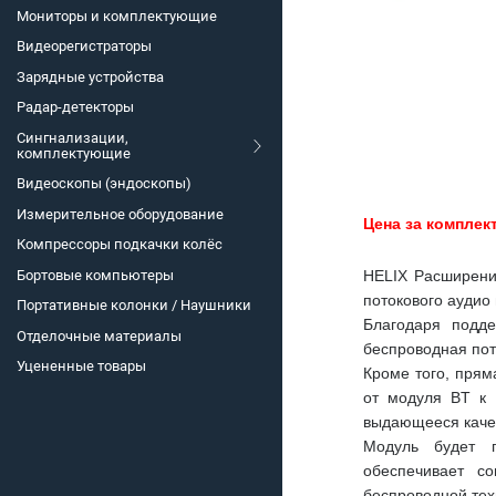
Мониторы и комплектующие
Видеорегистраторы
Зарядные устройства
Радар-детекторы
Сингнализации,
комплектующие
Видеоскопы (эндоскопы)
Измерительное оборудование
Цена за комплек
Компрессоры подкачки колёс
Бортовые компьютеры
HELIX Расширени
потокового аудио
Портативные колонки / Наушники
Благодаря подд
Отделочные материалы
беспроводная пот
Уцененные товары
Кроме того, прям
от модуля BT к 
выдающееся качес
Модуль будет п
обеспечивает с
беспроводной тех