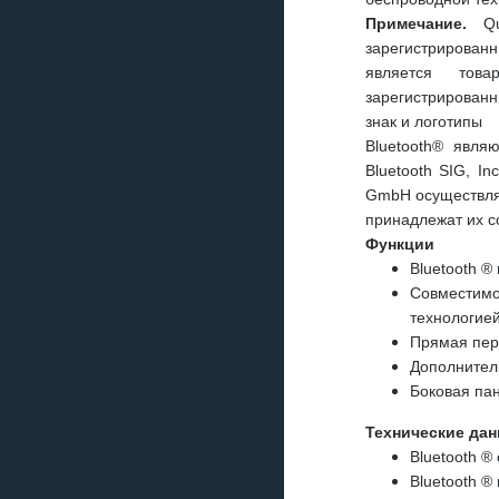
Примечание.
Qua
зарегистрирован
является това
зарегистрированн
знак и логотипы
Bluetooth® явля
Bluetooth SIG, I
GmbH осуществляе
принадлежат их с
Функции
Bluetooth ®
Совместимо
технологие
Прямая пере
Дополнител
Боковая пан
Технические да
Bluetooth ®
Bluetooth ®