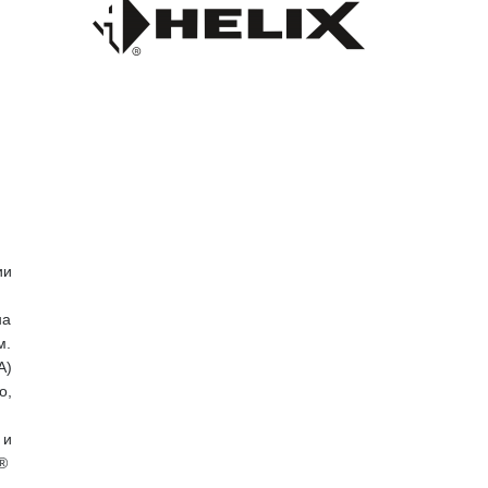
ии
на
м.
A)
о,
 и
 ®