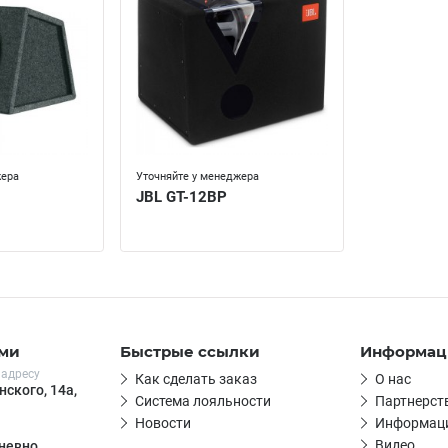
жера
Уточняйте у менеджера
JBL GT-12BP
ами
Быстрые ссылки
Информац
 адресу
Как сделать заказ
О нас
нского, 14а,
Система лояльности
Партнерст
Новости
Информаци
Видео
дневно