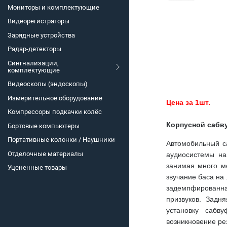
Мониторы и комплектующие
Видеорегистраторы
Зарядные устройства
Радар-детекторы
Сингнализации,
комплектующие
Видеоскопы (эндоскопы)
Измерительное оборудование
Цена за 1шт.
Компрессоры подкачки колёс
Корпусной сабв
Бортовые компьютеры
Портативные колонки / Наушники
Автомобильный с
Отделочные материалы
аудиосистемы на
занимая много ме
Уцененные товары
звучание баса на
задемпфированн
призвуков. Задн
установку сабв
возникновение ре