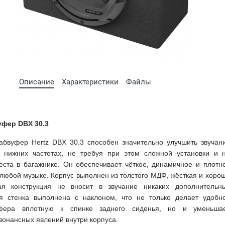
Описание
Характеристики
Файлы
уфер DBX 30.3
абвуфер Hertz DBX 30.3 способен значительно улучшить звучан
 нижних частотах, не требуя при этом сложной установки и 
ста в багажнике. Он обеспечивает чёткое, динамичное и плотн
 любой музыке. Корпус выполнен из толстого МДФ, жёсткая и хоро
ая конструкция не вносит в звучание никаких дополнительн
яя стенка выполнена с наклоном, что не только делает удобн
уфера вплотную к спинке заднего сиденья, но и уменьша
зонансных явлений внутри корпуса.