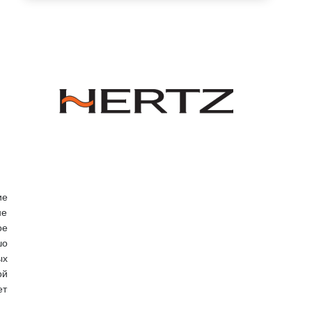
ие
не
ое
шо
ых
ой
ет