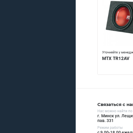
Уточняйте у менед
MTX TR12AV
Связаться с н
Нас можно найти по
г. Минск ул. Лещи
пав. 331
Режим работы
с 9.00-18.00 еже