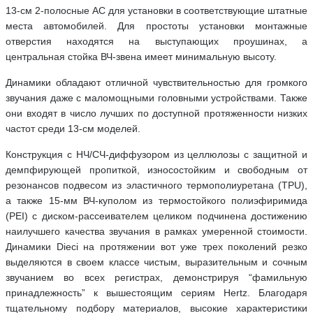
13-см 2-полосные АС для установки в соответствующие штатные
места автомобилей. Для простоты установки монтажные
отверстия находятся на выступающих проушинах, а
центральная стойка ВЧ-звена имеет минимальную высоту.
Динамики обладают отличной чувствительностью для громкого
звучания даже с маломощными головными устройствами. Также
они входят в число лучших по доступной протяженности низких
частот среди 13-см моделей.
Конструкция с НЧ/СЧ-диффузором из целлюлозы с защитной и
демпфирующей пропиткой, износостойким и свободным от
резонансов подвесом из эластичного термополиуретана (TPU),
а также 15-мм ВЧ-куполом из термостойкого полиэфиримида
(PEI) с диском-рассеивателем целиком подчинена достижению
наилучшего качества звучания в рамках умеренной стоимости.
Динамики Dieci на протяжении вот уже трех поколений резко
выделяются в своем классе чистым, выразительным и сочным
звучанием во всех регистрах, демонстрируя “фамильную
принадлежность” к вышестоящим сериям Hertz. Благодаря
тщательному подбору материалов, высокие характеристики