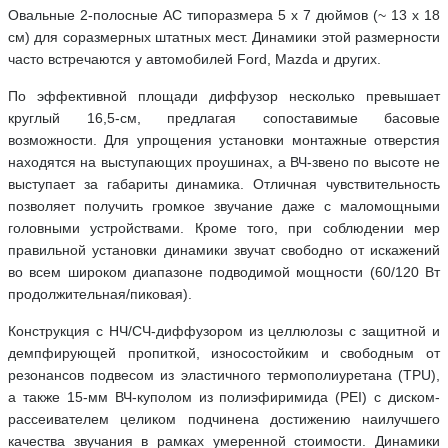
Овальные 2-полосные АС типоразмера 5 х 7 дюймов (~ 13 х 18
см) для соразмерных штатных мест. Динамики этой размерности
часто встречаются у автомобилей Ford, Mazda и других.
По эффективной площади диффузор несколько превышает
круглый 16,5-см, предлагая сопоставимые басовые
возможности. Для упрощения установки монтажные отверстия
находятся на выступающих проушинах, а ВЧ-звено по высоте не
выступает за габариты динамика. Отличная чувствительность
позволяет получить громкое звучание даже с маломощными
головными устройствами. Кроме того, при соблюдении мер
правильной установки динамики звучат свободно от искажений
во всем широком диапазоне подводимой мощности (60/120 Вт
продолжительная/пиковая).
Конструкция с НЧ/СЧ-диффузором из целлюлозы с защитной и
демпфирующей пропиткой, износостойким и свободным от
резонансов подвесом из эластичного термополиуретана (TPU),
а также 15-мм ВЧ-куполом из полиэфиримида (PEI) с диском-
рассеивателем целиком подчинена достижению наилучшего
качества звучания в рамках умеренной стоимости. Динамики