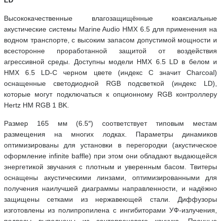
Высококачественные влагозащищённые коаксиальные
акустические системы Marine Audio HMX 6.5 для применения на
водном транспорте, с высоким запасом допустимой мощности и
всесторонне проработанной защитой от воздействия
агрессивной среды. Доступны модели HMX 6.5 LD в белом и
HMX 6.5 LD-C черном цвете (индекс C значит Charcoal)
оснащенные светодиодной RGB подсветкой (индекс LD),
которые могут подключаться к опционному RGB контроллеру
Hertz HM RGB 1 BK.
Размер 165 мм (6.5″) соответствует типовым местам
размещения на многих лодках. Параметры динамиков
оптимизированы для установки в перегородки (акустическое
оформление infinite baffle) при этом они обладают выдающейся
энергетикой звучания с плотным и уверенным басом. Твитеры
оснащены акустическими линзами, оптимизированными для
получения наилучшей диаграммы направленности, и надёжно
защищены сетками из нержавеющей стали. Диффузоры
изготовлены из полипропилена с ингибиторами УФ-излучения,
подвесы выполнены из сантопренового каучука. Прочные