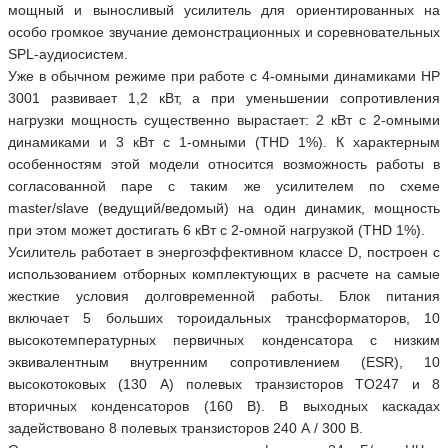
мощный и выносливый усилитель для ориентированных на
особо громкое звучание демонстрационных и соревновательных
SPL-аудиосистем.
Уже в обычном режиме при работе с 4-омными динамиками HP
3001 развивает 1,2 кВт, а при уменьшении сопротивления
нагрузки мощность существенно вырастает: 2 кВт с 2-омными
динамиками и 3 кВт с 1-омными (THD 1%). К характерным
особенностям этой модели относится возможность работы в
согласованной паре с таким же усилителем по схеме
master/slave (ведущий/ведомый) на один динамик, мощность
при этом может достигать 6 кВт с 2-омной нагрузкой (THD 1%).
Усилитель работает в энергоэффективном классе D, построен с
использованием отборных комплектующих в расчете на самые
жесткие условия долговременной работы. Блок питания
включает 5 больших тороидальных трансформаторов, 10
высокотемпературных первичных конденсатора с низким
эквивалентным внутренним сопротивлением (ESR), 10
высокотоковых (130 А) полевых транзисторов TO247 и 8
вторичных конденсаторов (160 В). В выходных каскадах
задействовано 8 полевых транзисторов 240 А / 300 В.