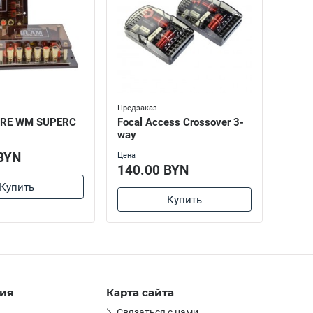
Предзаказ
Предза
TRE WM SUPERC
Focal Access Crossover 3-
ESB 
way
Цена
BYN
216
Цена
140.00 BYN
Купить
Купить
ия
Карта сайта
Связаться с нами