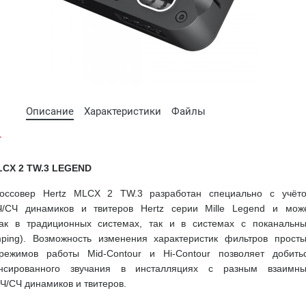
Описание
Характеристики
Файлы
т
LCX 2 TW.3 LEGEND
россовер Hertz MLCX 2 TW.3 разработан специально с учёт
Ч/СЧ динамиков и твитеров Hertz серии Mille Legend и мож
как в традиционных системах, так и в системах с поканальн
mping). Возможность изменения характеристик фильтров прост
режимов работы Mid-Contour и Hi-Contour позволяет добить
нсированного звучания в инсталляциях с разным взаимн
/СЧ динамиков и твитеров.