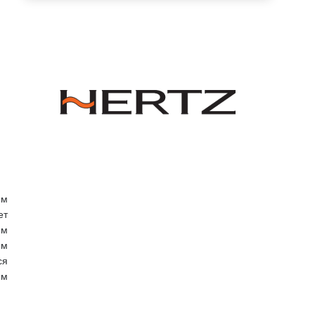
ом
ет
ым
ым
ся
ым