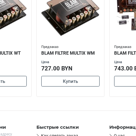
Предзаказ
Предзаказ
MULTIX WT
BLAM FILTRE MULTIX WM
BLAM FIL
Цена
Цена
727.00 BYN
743.00 
ть
Купить
ами
Быстрые ссылки
Информац
 адресу
Как сделать заказ
О нас