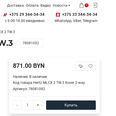
Доставка
Оплата
Видео
Новости
0
+375 29 344-34-34
+375 33 344-34-34
с 9.00-18.00 ежедневно
WhatsApp, Viber, Telegram
CX 2 TW.3
W.3
78081092
871.00 BYN
Наличие:
В наличии
Код товара
Hertz MLCX 2 TW.3 Xover 2-way
Артикул:
78081092
-
+
Купить