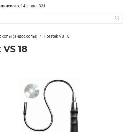
ещинского, 14а, пав. 331
скопы (эндоскопы)
Horstek VS 18
 VS 18