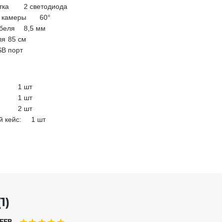
тка
2 светодиода
а камеры
60°
беля
8,5 мм
ля
85 см
B порт
1 шт
1 шт
2 шт
й кейc: 1 шт
1)