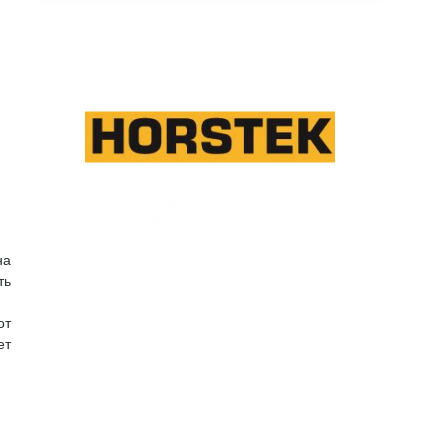
на
ть
от
ет