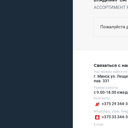
ВЛАДИМИР САГ
АССОРТИМЕНТ Р
Пожалуйста
Связаться с н
Нас можно найти по
г. Минск ул. Лещи
пав. 331
Режим работы
с 9.00-18.00 еже
Контакты
+375 29 344-3
WhatsApp, Viber, Tel
+375 33 344-3
E-mail