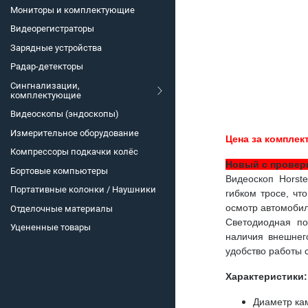
Мониторы и комплектующие
Видеорегистраторы
Зарядные устройства
Радар-детекторы
Сингнализации,
комплектующие
Видеоскопы (эндоскопы)
Измерительное оборудование
Цена за комплек
Компрессоры подкачки колёс
Новый с проверк
Бортовые компьютеры
Видеоскоп Hors
Портативные колонки / Наушники
гибком тросе, чт
осмотр автомобиля
Отделочные материалы
Светодиодная по
Уцененные товары
наличия внешнег
удобство работы 
Характеристики:
Диаметр ка