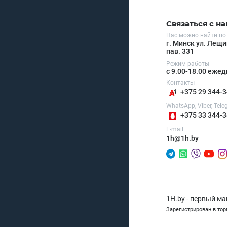
Связаться с н
Нас можно найти по
г. Минск ул. Лещи
пав. 331
Режим работы
с 9.00-18.00 еже
Контакты
+375 29 344-3
WhatsApp, Viber, Tel
+375 33 344-3
E-mail
1h@1h.by
1H.by - первый м
Зарегистрирован в тор