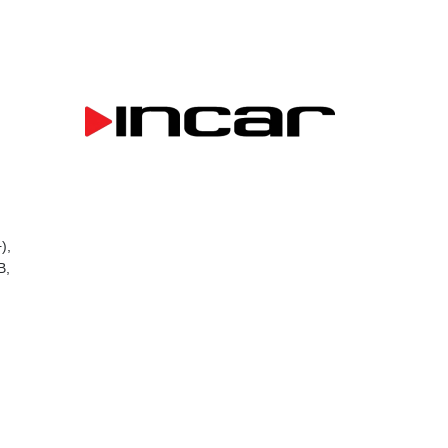
),
B,