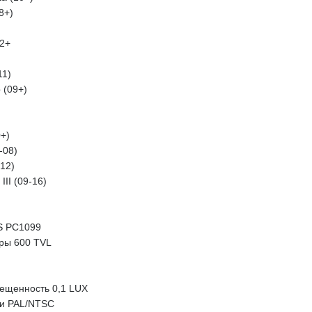
8+)
12+
11)
 (09+)
+)
-08)
-12)
II (09-16)
S PC1099
ры 600 TVL
ещенность 0,1 LUX
ти PAL/NTSC