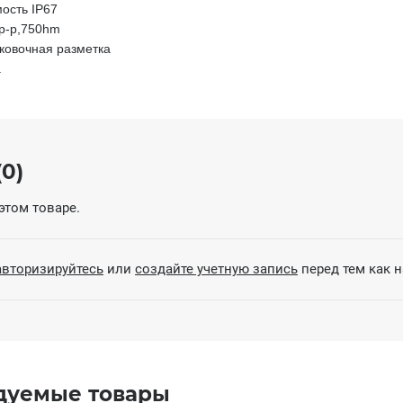
ость IP67
p-p,750hm
ковочная разметка
.
0)
этом товаре.
авторизируйтесь
или
создайте учетную запись
перед тем как 
дуемые товары