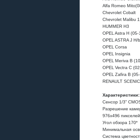
Alfa Romeo Mito(0
Chevrolet Cobalt
Chevrolet Malibu 
HUMMER H3
OPEL Astra H (05-
OPEL ASTRA J H/b
OPEL Corsa
OPEL Insignia
OPEL Meriva B (10
OPEL Vectra C (02
OPEL Zafira B (05
RENAULT SCENIC I
Характеристики:
Сенсор 1/3" CMO
Разрешение каме
976x496 пикселей
Угол обзора 170*
Минимальная осв
Система цветнос