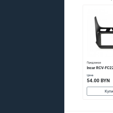
Предзаказ
Incar RCV-FC2
Цена
54.00 BYN
Купи