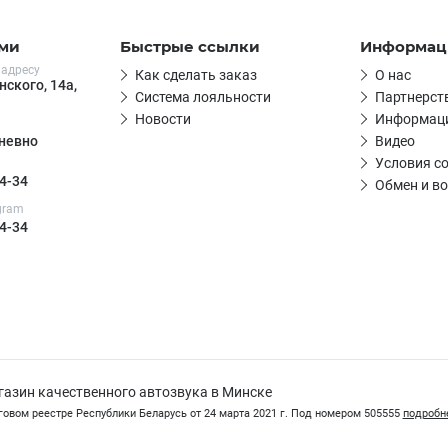
ами
Быстрые ссылки
Информац
 адресу
Как сделать заказ
О нас
нского, 14а,
Система лояльности
Партнерст
Новости
Информаци
Видео
дневно
Условия с
4-34
Обмен и во
egram
4-34
агазин качественного автозвука в Минске
говом реестре Республики Беларусь от 24 марта 2021 г. Под номером 505555
подробне