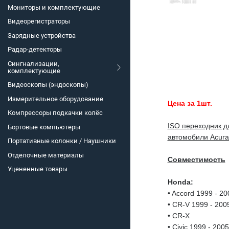
Мониторы и комплектующие
Видеорегистраторы
Зарядные устройства
Радар-детекторы
Сингнализации,
комплектующие
Видеоскопы (эндоскопы)
Измерительное оборудование
Цена за 1шт.
Компрессоры подкачки колёс
ISO переходник д
Бортовые компьютеры
автомобили Acura
Портативные колонки / Наушники
Отделочные материалы
Совместимость
Уцененные товары
Honda:
• Accord 1999 - 20
• CR-V 1999 - 2005
• CR-X
• Civic 1999 - 2005