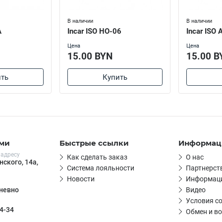
В наличии
В наличии
A
Incar ISO HO-06
Incar ISO 
Цена
Цена
15.00 BYN
15.00 B
ть
Купить
ами
Быстрые ссылки
Информац
 адресу
Как сделать заказ
О нас
нского, 14а,
Система лояльности
Партнерст
Новости
Информаци
Видео
дневно
Условия с
4-34
Обмен и во