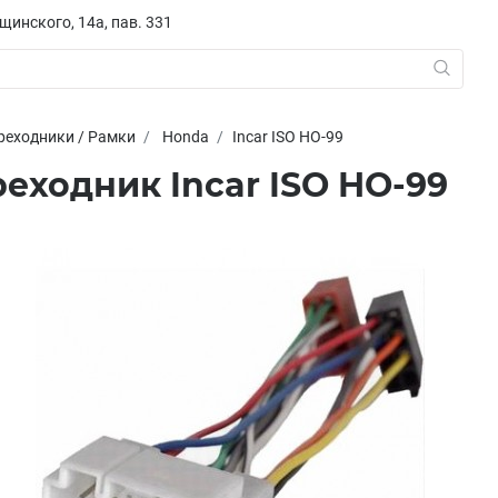
ещинского, 14а, пав. 331
реходники / Рамки
Honda
Incar ISO HO-99
реходник Incar ISO HO-99