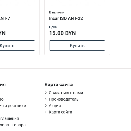
В наличии
В налич
ANT-7
Incar ISO ANT-22
Incar
Цена
Цена
YN
15.00 BYN
20.0
Купить
Купить
ия
Карта сайта
Связаться с нами
во
Производитель
я о доставке
Акции
Карта сайта
оглашения
зврат товара