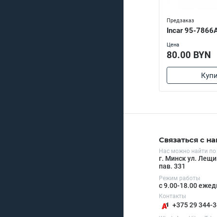
Предзаказ
Incar 95-7866
Цена
80.00 BYN
Купи
Связаться с н
Нас можно найти по
г. Минск ул. Лещи
пав. 331
Режим работы
с 9.00-18.00 еже
Контакты
+375 29 344-3